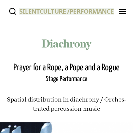
SILENTCULTURE /PERFORMANCE
Menu
Diachrony
Prayer for a Rope, a Pope and a Rogue
Stage Per­for­mance
Spa­tial dis­tri­b­u­tion in diachrony / Orches­
trat­ed per­cus­sion music