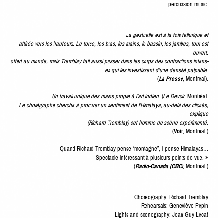
per­cus­sion music.
La gestuelle est à la fois tel­lurique et
attirée vers les hau­teurs. Le torse, les bras, les mains, le bassin, les jambes, tout est
ouvert,
offert au monde, mais Trem­blay fait aus­si pass­er dans les corps des con­trac­tions intens­
es qui les investis­sent d’une den­sité pal­pa­ble
.
(
La Presse
, Mon­tre­al).
Un tra­vail unique des mains pro­pre à l’art indi­en
. (
Le Devoir
, Mon­tréal.
Le choré­graphe cherche à pro­cur­er un sen­ti­ment de l’Himalaya, au-delà des clichés,
explique
(Richard Trem­blay) cet homme de scène expéri­men­té
.
(
Voir
, Mon­tre­al.)
Quand Richard Trem­blay pense “mon­tagne”, il pense Himalayas…
Spec­ta­cle intéres­sant à plusieurs points de vue. »
(
Radio-Cana­da (CBC)
, Mon­tre­al.)
Chore­og­ra­phy: Richard Trem­blay
Rehearsals: Geneviève Pepin
Lights and scenog­ra­phy: Jean-Guy Lecat