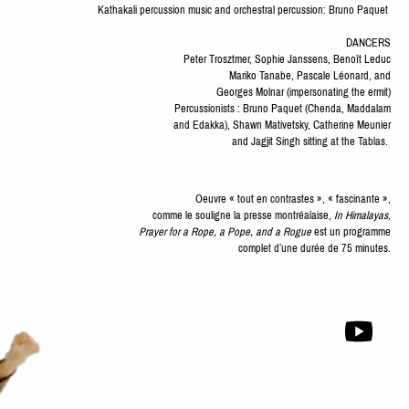
Kathakali per­cus­sion music and orches­tral per­cus­sion: Bruno Paquet
DANCERS
Peter Troszt­mer, Sophie Janssens, Benoît Leduc
Mariko Tan­abe, Pas­cale Léonard, and
Georges Mol­nar (imper­son­at­ing the ermit)
Per­cus­sion­ists : Bruno Paquet (Chen­da, Mad­dalam
and Edak­ka), Shawn Mativet­sky, Cather­ine Meu­nier
and Jagjit Singh sit­ting at the Tablas.
Oeu­vre « tout en con­trastes », « fasci­nante »,
comme le souligne la presse mon­tréalaise,
In Himalayas,
Prayer for a Rope, a Pope, and a Rogue
est un pro­gramme
com­plet d’une durée de
75
minutes.