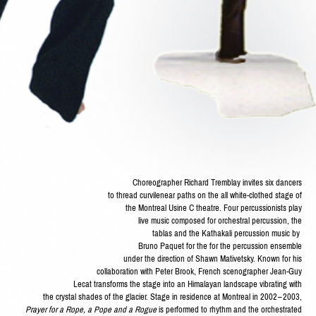
Chore­o­g­ra­ph­er Richard Trem­blay invites six dancers
to thread curvile­n­ear paths on the all white-clothed stage of
the Mon­tre­al Usine C the­atre. Four per­cus­sion­ists play
live music com­posed for orches­tral per­cus­sion, the
tablas and the Kathakali per­cus­sion music by
Bruno Paquet for the for the per­cus­sion ensemble
under the direc­tion of Shawn Mativet­sky. Known for his
col­lab­o­ra­tion with Peter Brook, French scenog­ra­ph­er Jean-Guy
Lecat trans­forms the stage into an Himalayan land­scape vibrat­ing with
the crys­tal shades of the glac­i­er. Stage in res­i­dence at Mon­tre­al in
2002
–
2003
,
Prayer for a Rope, a Pope and a Rogue
is per­formed to rhythm and the orches­trat­ed