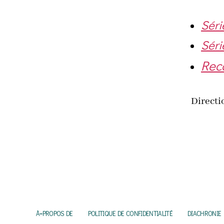
Séri
Séri
Reco
Direc­t
à‑propos de
politique de confidentialité
diachronie