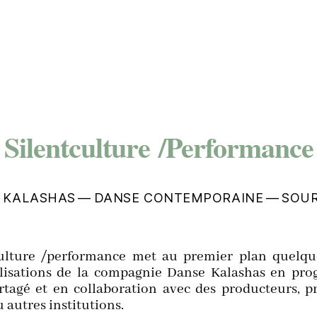
Silentculture /Performance
 KALASHAS — DANSE CONTEMPORAINE — SOU
cul­ture /performance met au pre­mier plan quelq
­li­sa­tions de la com­pa­gnie Danse Kala­shas en pr
ta­gé et en col­la­bo­ra­tion avec des pro­duc­teurs, pr
u autres institutions.