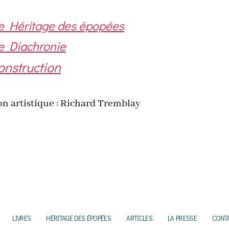
e Héri­tage des épopées
e Dia­chro­nie
ns­truc­tion
ion artis­tique : Richard Tremblay
livres
héritage des épopées
articles
la presse
cont