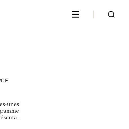
RCE
ues-unes
o­gramme
é­sen­ta­