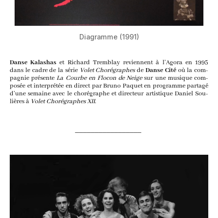
Dia­gramme (
1991
)
Danse Kala­shas
et Richard Trem­blay reviennent à l’A­go­ra en
1995
dans le cadre de la série
Volet Cho­ré­graphes
de
Danse Cité
où la com­
pa­gnie pré­sente
La Courbe en Flo­con de Neige
sur une musique com­
po­sée et inter­pré­tée en direct par Bru­no Paquet en pro­gramme par­ta­gé
d’une semaine avec le cho­ré­graphe et direc­teur artis­tique Daniel Sou­
lières à
Volet Cho­ré­graphes XII
.
_________________