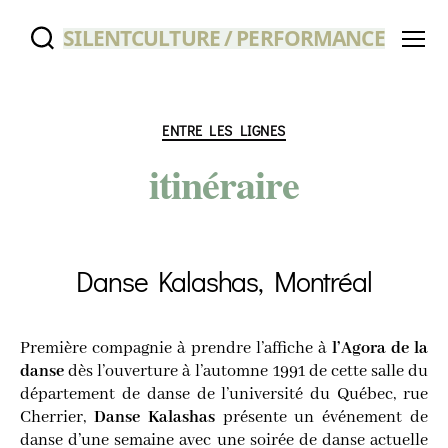
SILENTCULTURE / PERFORMANCE
Menu
Catégories
ENTRE LES LIGNES
itinéraire
Danse Kalashas, Montréal
Pre­mière com­pa­gnie à prendre l’affiche à
l’A­go­ra de la
danse
dès l’ou­ver­ture à l’au­tomne
1991
de cette salle du
dépar­te­ment de danse de l’université du Qué­bec, rue
Cher­rier,
Danse Kala­shas
pré­sente un évé­ne­ment de
danse d’une semaine avec une soi­rée de danse actuelle