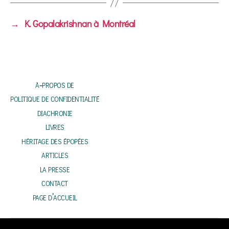
dI
sA
l
oo
ge
→
K. Gopalakrishnan à Montréal
n
p
k
r
p
à‑propos de
politique de confidentialité
diachronie
livres
héritage des épopées
articles
la presse
contact
page d’accueil