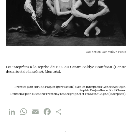
Col­lec­tion Gene­viève Pepin
Les inte­prètes à la reprise de
1992
au Centre Sai­dye Bronf­man (Centre
des arts et de la scène), Montréal.
Pre­mier plan : Bru­no Paquet (per­cus­sion) avec les inter­prètes Gene­viève Pepin,
Sophie Des­jar­dins et Kiril Chour.
Deuxième plan : Richard Trem­blay (cho­ré­graphe) et Fran­cine Gagné (Inter­prète).
Li
W
E
Fa
P
n
h
m
ce
ar
ke
at
ai
b
ta