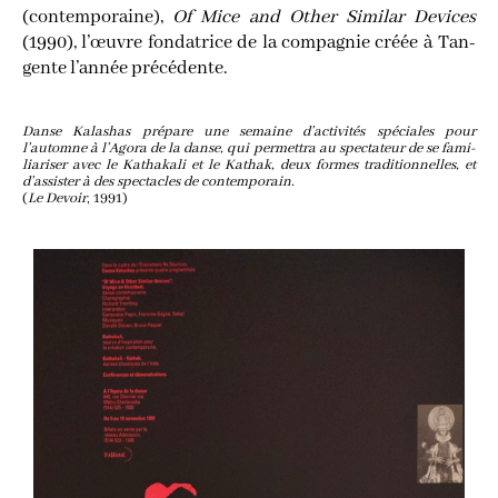
(contem­po­raine),
Of Mice and Other Simi­lar Devices
(
1990
), l’œuvre fon­da­trice de la com­pa­gnie créée à Tan­
gente l’année précédente.
Danse Kala­shas pré­pare une semaine d’activités spé­ciales pour
l’automne à l’Agora de la danse, qui per­met­tra au spec­ta­teur de se fami­
lia­ri­ser avec le Katha­ka­li et le Kathak, deux formes tra­di­tion­nelles, et
d’assister à des spec­tacles de contem­po­rain.
(
Le Devoir
,
1991
)